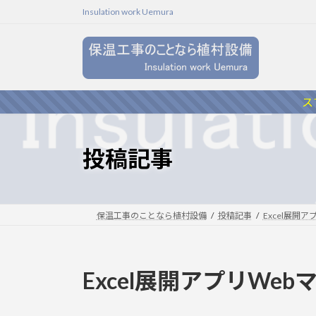
コ
ナ
Insulation work Uemura
ン
ビ
テ
ゲ
ン
ー
ツ
シ
へ
ョ
ス
ス
ン
キ
に
ッ
移
投稿記事
プ
動
保温工事のことなら植村設備
投稿記事
Excel展開ア
Excel展開アプリWe