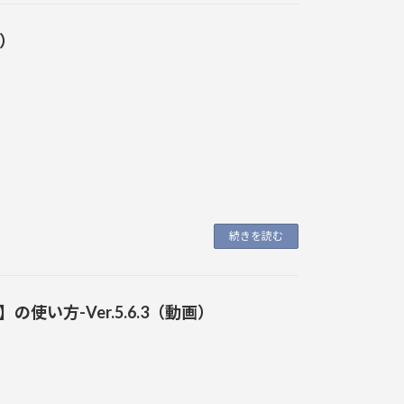
画）
。
続きを読む
い方-Ver.5.6.3（動画）