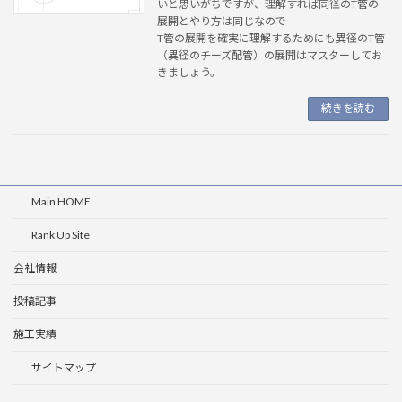
いと思いがちですが、理解すれば同径のT管の
展開とやり方は同じなので
T管の展開を確実に理解するためにも異径のT管
（異径のチーズ配管）の展開はマスターしてお
きましょう。
続きを読む
Main HOME
Rank Up Site
会社情報
投稿記事
施工実績
サイトマップ