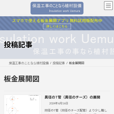
コ
ナ
ン
ビ
テ
ゲ
ン
ー
スマホで使える板金展開アプリ 無料試用版配布中
ツ
シ
詳しくはこちら
へ
ョ
ス
ン
キ
に
投稿記事
ッ
移
プ
動
保温工事のことなら植村設備
投稿記事
板金展開図
板金展開図
異径のT管（異径のチーズ）の展開
2024年6月16日
同径のT管（同径のチーズ配管）より少し難し