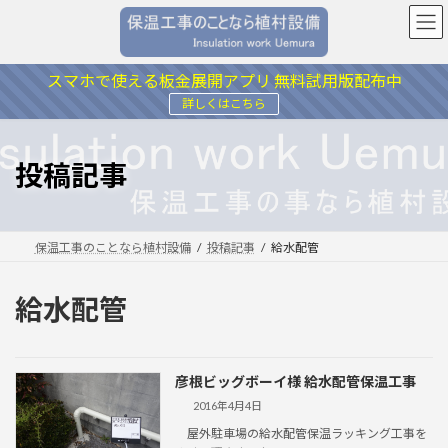
コ
ナ
ン
ビ
テ
ゲ
ン
ー
スマホで使える板金展開アプリ 無料試用版配布中
ツ
シ
詳しくはこちら
へ
ョ
ス
ン
キ
に
投稿記事
ッ
移
プ
動
保温工事のことなら植村設備
投稿記事
給水配管
給水配管
彦根ビッグボーイ様 給水配管保温工事
2016年4月4日
屋外駐車場の給水配管保温ラッキング工事を