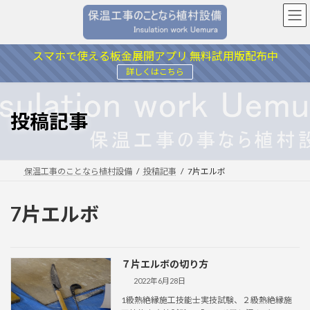
コ
ナ
ン
ビ
テ
ゲ
ン
ー
スマホで使える板金展開アプリ 無料試用版配布中
ツ
シ
詳しくはこちら
へ
ョ
ス
ン
キ
に
投稿記事
ッ
移
プ
動
保温工事のことなら植村設備
投稿記事
7片エルボ
7片エルボ
７片エルボの切り方
2022年6月28日
1級熱絶縁施工技能士実技試験、２級熱絶縁施