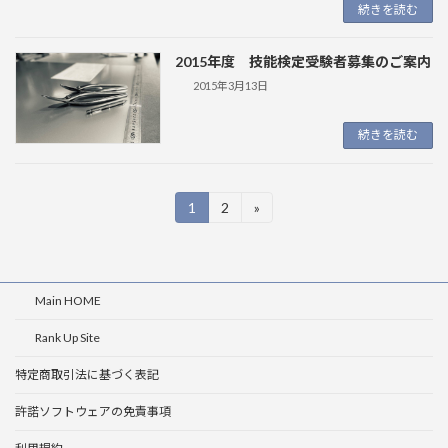
続きを読む
2015年度 技能検定受験者募集のご案内
2015年3月13日
続きを読む
投
1
2
»
固
固
定
定
稿
ペ
ペ
ー
ー
の
ジ
ジ
Main HOME
ペ
ー
Rank Up Site
ジ
特定商取引法に基づく表記
送
許諾ソフトウェアの免責事項
り